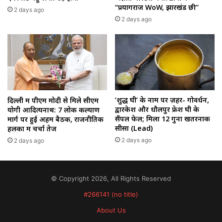
“प्रयागराज WoW, झारखंड छी”
2 days ago
2 days ago
‘शुद्ध घी’ के नाम पर ज़हर- गोवर्धन,
दिल्ली में पीएम मोदी से मिले सीएम
द्वारकेश और धौलपुर फ्रेश घी के
योगी आदित्यनाथ: 7 लोक कल्याण
सैंपल फेल; मिला 12 गुना खतरनाक
मार्ग पर हुई अहम बैठक, राजनीतिक
सीसा (Lead)
हलकों में चर्चा तेज
2 days ago
2 days ago
© Copyright 2026, All Rights Reserved
#266141 (no title)
About Us