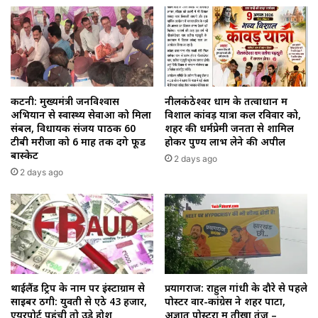
कटनी: मुख्यमंत्री जनविश्वास
नीलकंठेश्वर धाम के तत्वाधान में
अभियान से स्वास्थ्य सेवाओं को मिला
विशाल कांवड़ यात्रा कल रविवार को,
संबल, विधायक संजय पाठक 60
शहर की धर्मप्रेमी जनता से शामिल
टीबी मरीजों को 6 माह तक देंगे फूड
होकर पुण्य लाभ लेने की अपील
बास्केट
2 days ago
2 days ago
थाईलैंड ट्रिप के नाम पर इंस्टाग्राम से
प्रयागराज: राहुल गांधी के दौरे से पहले
साइबर ठगी: युवती से ऐंठे ₹43 हजार,
पोस्टर वार-कांग्रेस ने शहर पाटा,
एयरपोर्ट पहुंची तो उड़े होश
अज्ञात पोस्टरों में तीखा तंज –