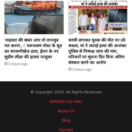
‘शहादत की खबर आए तो ताज्जुब
फांसी लगाकर युवक की मौत पर उठे
मत करना…’: यरूशलम पोस्ट के सूत्र
सवाल, मां ने जताई हत्या की आशंका
का सनसनीखेज दावा, ईरान के नए
पुलिस से निष्पक्ष जांच की मांग,
सुप्रीम लीडर की हालत नाजुक!
परिजनों पर सूचना दिए बिना अंतिम
संस्कार करने का आरोप
3 hours ago
3 hours ago
© Copyright 2026, All Rights Reserved
#266141 (no title)
About Us
Blog
Contact