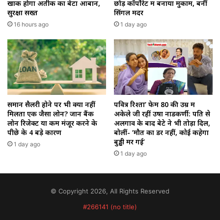
खाक होगा अतीक का बेटा आबान,
छोड़ कॉर्पोरेट में बनाया मुकाम, बनीं
सुरक्षा सख्त
सिंगल मदर
16 hours ago
1 day ago
समान सैलरी होने पर भी क्यों नहीं
पवित्र रिश्ता’ फेम 80 की उम्र में
मिलता एक जैसा लोन? जानें बैंक
अकेले जी रहीं उषा नाडकर्णी: पति से
लोन रिजेक्ट या कम मंजूर करने के
अलगाव के बाद बेटे ने भी तोड़ा दिल,
पीछे के 4 बड़े कारण
बोलीं- ‘मौत का डर नहीं, कोई कहेगा
बुड्ढी मर गई’
1 day ago
1 day ago
© Copyright 2026, All Rights Reserved
#266141 (no title)