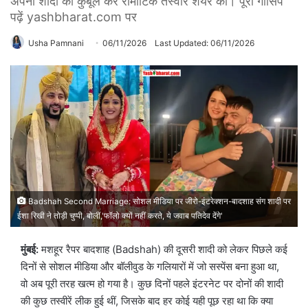
अपनी शादी को कुबूल कर रोमांटिक तस्वीर शेयर की। पूरी गॉसिप
पढ़ें yashbharat.com पर
Usha Pamnani
06/11/2026
Last Updated: 06/11/2026
Badshah Second Marriage: सोशल मीडिया पर जीरो-इंटरेक्शन-बादशाह संग शादी पर
ईशा रिखी ने तोड़ी चुप्पी, बोलीं,'फॉलो क्यों नहीं करते, ये जवाब पतिदेव देंगे'
मुंबई:
मशहूर रैपर बादशाह (Badshah) की दूसरी शादी को लेकर पिछले कई
दिनों से सोशल मीडिया और बॉलीवुड के गलियारों में जो सस्पेंस बना हुआ था,
वो अब पूरी तरह खत्म हो गया है। कुछ दिनों पहले इंटरनेट पर दोनों की शादी
की कुछ तस्वीरें लीक हुई थीं, जिसके बाद हर कोई यही पूछ रहा था कि क्या