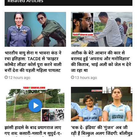
Related Articles
भारतीय वायु सेना में भावना कंठ ने
अतीक के बेटे आबान की कार से
रचा इतिहास: TACDE से ‘फाइटर
बरामद हुईं ‘अपराध और मनोविज्ञान’
कॉम्बैट लीडर’ कोर्स पूरा करने वाली
की किताबें, भाई अली को जेल में देने
बनीं देश की पहली महिला पायलट
जा रहा था
12 hours ago
13 hours ago
झांसी हादसे के बाद प्रयागराज लाए
‘चक दे- इंडिया’ की ‘गुंजन’ अब जी
गए शव: कसारी-मसारी में सुपुर्द-ए-
रही हैं बिल्कुल अलग जिंदगी: बॉलीवुड