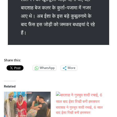
बादशाह बेज कलर के कुर्ता-पजामा में नजर
आए थे। अब ईशा के इस बड़े कुबूलनामे के
बाद फैंस इस जोड़ी को जमकर बधाइयां दे रहे
हैं।
Share this:
WhatsApp
More
Related
बादशाह ने गुपचुप शादी रचाई, 6 साल
बाद ईशा रिखी बनी हमसफर