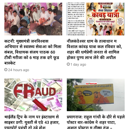
कटनी: मुख्यमंत्री जनविश्वास
नीलकंठेश्वर धाम के तत्वाधान में
अभियान से स्वास्थ्य सेवाओं को मिला
विशाल कांवड़ यात्रा कल रविवार को,
संबल, विधायक संजय पाठक 60
शहर की धर्मप्रेमी जनता से शामिल
टीबी मरीजों को 6 माह तक देंगे फूड
होकर पुण्य लाभ लेने की अपील
बास्केट
1 day ago
24 hours ago
थाईलैंड ट्रिप के नाम पर इंस्टाग्राम से
प्रयागराज: राहुल गांधी के दौरे से पहले
साइबर ठगी: युवती से ऐंठे ₹43 हजार,
पोस्टर वार-कांग्रेस ने शहर पाटा,
एयरपोर्ट पहुंची तो उड़े होश
अज्ञात पोस्टरों में तीखा तंज –