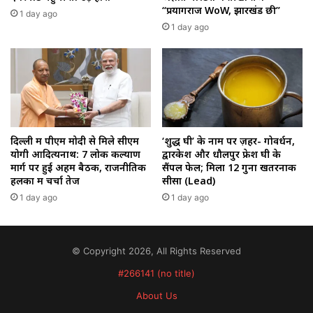
“प्रयागराज WoW, झारखंड छी”
1 day ago
1 day ago
‘शुद्ध घी’ के नाम पर ज़हर- गोवर्धन,
दिल्ली में पीएम मोदी से मिले सीएम
द्वारकेश और धौलपुर फ्रेश घी के
योगी आदित्यनाथ: 7 लोक कल्याण
सैंपल फेल; मिला 12 गुना खतरनाक
मार्ग पर हुई अहम बैठक, राजनीतिक
सीसा (Lead)
हलकों में चर्चा तेज
1 day ago
1 day ago
© Copyright 2026, All Rights Reserved
#266141 (no title)
About Us