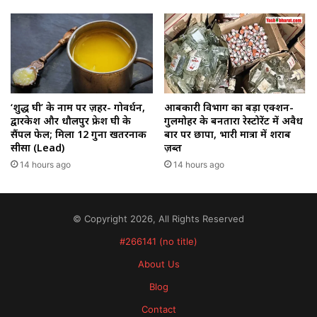
‘शुद्ध घी’ के नाम पर ज़हर- गोवर्धन,
आबकारी विभाग का बड़ा एक्शन-
द्वारकेश और धौलपुर फ्रेश घी के
गुलमोहर के बनतारा रेस्टोरेंट में अवैध
सैंपल फेल; मिला 12 गुना खतरनाक
बार पर छापा, भारी मात्रा में शराब
सीसा (Lead)
ज़ब्त
14 hours ago
14 hours ago
© Copyright 2026, All Rights Reserved
#266141 (no title)
About Us
Blog
Contact