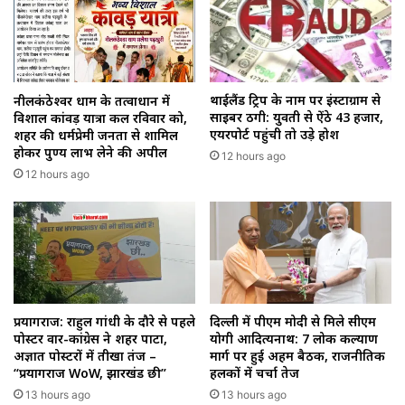
थाईलैंड ट्रिप के नाम पर इंस्टाग्राम से
नीलकंठेश्वर धाम के तत्वाधान में
साइबर ठगी: युवती से ऐंठे ₹43 हजार,
विशाल कांवड़ यात्रा कल रविवार को,
एयरपोर्ट पहुंची तो उड़े होश
शहर की धर्मप्रेमी जनता से शामिल
होकर पुण्य लाभ लेने की अपील
12 hours ago
12 hours ago
प्रयागराज: राहुल गांधी के दौरे से पहले
दिल्ली में पीएम मोदी से मिले सीएम
पोस्टर वार-कांग्रेस ने शहर पाटा,
योगी आदित्यनाथ: 7 लोक कल्याण
अज्ञात पोस्टरों में तीखा तंज –
मार्ग पर हुई अहम बैठक, राजनीतिक
“प्रयागराज WoW, झारखंड छी”
हलकों में चर्चा तेज
13 hours ago
13 hours ago