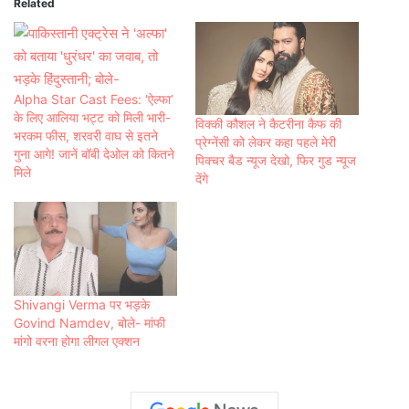
Related
Alpha Star Cast Fees: ‘ऐल्फा’
के लिए आलिया भट्ट को मिली भारी-
विक्की कौशल ने कैटरीना कैफ की
भरकम फीस, शरवरी वाघ से इतने
प्रेग्नेंसी को लेकर कहा पहले मेरी
गुना आगे! जानें बॉबी देओल को कितने
पिक्चर बैड न्‍यूज देखो, फि‍र गुड न्‍यूज
मिले
देंगे
Shivangi Verma पर भड़के
Govind Namdev, बोले- मांफी
मांगो वरना होगा लीगल एक्शन