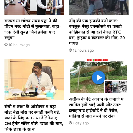
राज्यसभा सांसद राघव चड्ढा ने की
नींद की एक झपकी बनी काल:
पीएम नरेंद्र मोदी से मुलाकात, कहा-
बेंगलुरु-मैसूर एक्सप्रेसवे पर पलटी
‘एक ऐसी सुबह जिसे हमेशा याद
कोझिकोड से आ रही केरल RTC
रखूंगा’
बस; ड्राइवर व कंडक्टर की मौत, 20
घायल
10 hours ago
12 hours ago
अतीक के बेटे आबान के जनाजे में
शामिल होंगे भाई अली और उमर:
रांची में छात्रों के आंदोलन में बड़ा
इलाहाबाद हाईकोर्ट ने दी पैरोल;
मोड़: नेहा बोरा पर स्याही फेंकी गई,
मीडिया से बात करने पर रोक
वार्ता के लिए बना नया डेलिगेशन;
CM हेमंत सोरेन बोले-‘छात्रों की बात,
1 day ago
सिर्फ छात्रों के साथ’