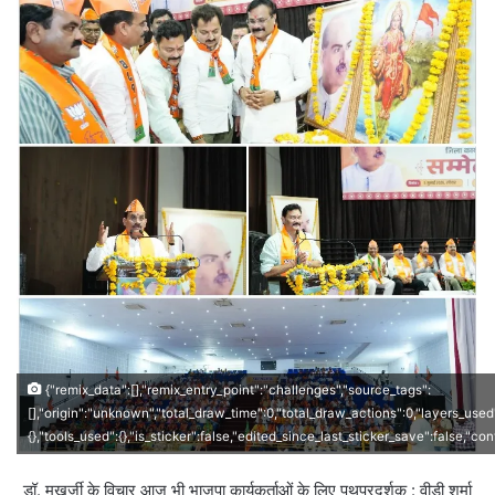
{"remix_data":[],"remix_entry_point":"challenges","source_tags":
[],"origin":"unknown","total_draw_time":0,"total_draw_actions":0,"layers_used
{},"tools_used":{},"is_sticker":false,"edited_since_last_sticker_save":false,"co
डॉ. मुखर्जी के विचार आज भी भाजपा कार्यकर्ताओं के लिए पथप्रदर्शक : वीडी शर्मा