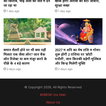
की किताबें, भाई अली को जेल में देने
खाक होगा अतीक का बेटा आबान,
जा रहा था
सुरक्षा सख्त
1 day ago
1 day ago
समान सैलरी होने पर भी क्यों नहीं
2027 में शनि का मेष राशि में गोचर:
मिलता एक जैसा लोन? जानें बैंक
शुरू होगी 2 राशियों पर ‘छोटी
लोन रिजेक्ट या कम मंजूर करने के
पनौती’, जानें किनकी बढ़ेगी मुश्किलें
पीछे के 4 बड़े कारण
और किन्हें मिलेगी मुक्ति
2 days ago
2 days ago
© Copyright 2026, All Rights Reserved
#266141 (no title)
About Us