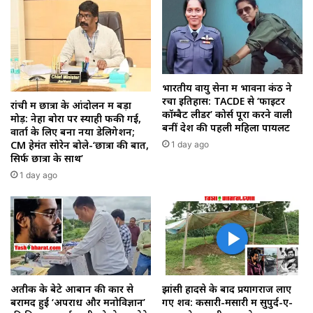
भारतीय वायु सेना में भावना कंठ ने
रचा इतिहास: TACDE से ‘फाइटर
रांची में छात्रों के आंदोलन में बड़ा
कॉम्बैट लीडर’ कोर्स पूरा करने वाली
मोड़: नेहा बोरा पर स्याही फेंकी गई,
बनीं देश की पहली महिला पायलट
वार्ता के लिए बना नया डेलिगेशन;
CM हेमंत सोरेन बोले-‘छात्रों की बात,
1 day ago
सिर्फ छात्रों के साथ’
1 day ago
अतीक के बेटे आबान की कार से
झांसी हादसे के बाद प्रयागराज लाए
बरामद हुईं ‘अपराध और मनोविज्ञान’
गए शव: कसारी-मसारी में सुपुर्द-ए-