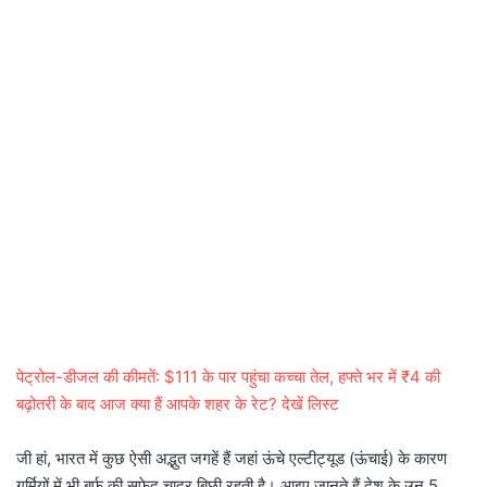
पेट्रोल-डीजल की कीमतें: $111 के पार पहुंचा कच्चा तेल, हफ्ते भर में ₹4 की
बढ़ोतरी के बाद आज क्या हैं आपके शहर के रेट? देखें लिस्ट
जी हां, भारत में कुछ ऐसी अद्भुत जगहें हैं जहां ऊंचे एल्टीट्यूड (ऊंचाई) के कारण
गर्मियों में भी बर्फ की सफेद चादर बिछी रहती है। आइए जानते हैं देश के उन 5