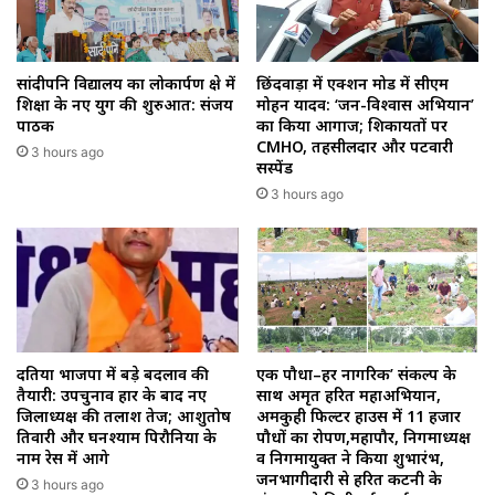
सांदीपनि विद्यालय का लोकार्पण क्षेत्र में
छिंदवाड़ा में एक्शन मोड में सीएम
शिक्षा के नए युग की शुरुआत: संजय
मोहन यादव: ‘जन-विश्वास अभियान’
पाठक
का किया आगाज; शिकायतों पर
CMHO, तहसीलदार और पटवारी
3 hours ago
सस्पेंड
3 hours ago
दतिया भाजपा में बड़े बदलाव की
एक पौधा–हर नागरिक’ संकल्प के
तैयारी: उपचुनाव हार के बाद नए
साथ अमृत हरित महाअभियान,
जिलाध्यक्ष की तलाश तेज; आशुतोष
अमकुही फिल्टर हाउस में 11 हजार
तिवारी और घनश्याम पिरौनिया के
पौधों का रोपण,महापौर, निगमाध्यक्ष
नाम रेस में आगे
व निगमायुक्त ने किया शुभारंभ,
जनभागीदारी से हरित कटनी के
3 hours ago