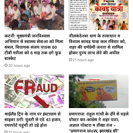
कटनी: मुख्यमंत्री जनविश्वास
नीलकंठेश्वर धाम के तत्वाधान में
अभियान से स्वास्थ्य सेवाओं को मिला
विशाल कांवड़ यात्रा कल रविवार को,
संबल, विधायक संजय पाठक 60
शहर की धर्मप्रेमी जनता से शामिल
टीबी मरीजों को 6 माह तक देंगे फूड
होकर पुण्य लाभ लेने की अपील
बास्केट
21 hours ago
20 hours ago
थाईलैंड ट्रिप के नाम पर इंस्टाग्राम से
प्रयागराज: राहुल गांधी के दौरे से पहले
साइबर ठगी: युवती से ऐंठे ₹43 हजार,
पोस्टर वार-कांग्रेस ने शहर पाटा,
एयरपोर्ट पहुंची तो उड़े होश
अज्ञात पोस्टरों में तीखा तंज –
“प्रयागराज WoW, झारखंड छी”
21 hours ago