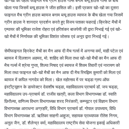
खो-खो का पहला फाइनल मैच ग्रीन हाउस गर्ल्स बनाम ब्ल्यू हाउस गर्ल्स के बीच
खेला गया जिसमें ब्ल्यू हाउस ने जीत हासिल की। इसी प्रकार खो-खो का दूसरा
फाइनल मैच ग्रीन हाउस ब्वायज बनाम ब्ल्यू हाउस व्यायज के बीच खेला गया जिसमें
ग्रीन हाउस ने शानदार प्रदर्शन करते हुए विजय पताका फहराई।क्रिकेट मैचों में
एम्पायर की भूमिका राजेश रोहरा एवं हरिशंकर बाजपेयी जी द्वारा निभाई गई एवं खो-
खो मैचों में निर्णायक की भूमिका विशांत जोसफ एवं अनूप द्वारा निभाई गई।
सेमीफाइनल क्रिकेट मैचों का मैन आफ दी मैच गर्ल्स में अनन्या वर्मा, माही पटेल एवं
ब्वायज में दिलशान अहमद, मो. शाहिद को मिला तथा खो-खो मैचों का मैन आफ दी
मैच गर्ल्स में श्रेया गुप्ता, शिल्पा निषाद एवं ब्यायज में शिवम तिवारी एवं नारायण को
मिला तथा फाइनल खो-खो मैचों का मैन आफ दी मैच रिमझिम कुमारी को मिला एवं
ब्वायज में कपिल नागदेव को मिला। खेल महोत्सव में पर चड्‌डा ग्रुप ऑफ
इंस्टीट्यूशन के डायरेक्टर देवाशीष चड्‌डा, महाविद्यालय प्राचार्य डॉ. जय चड्‌डा,
महाविद्यालय उप-प्राचार्य डॉ. राजीव खत्री, कला विभाग विभागाध्यक्ष डॉ. स्वाति
छिरौल्या, वाणिज्य विभाग विभागाध्यक्ष शरद निरंकारी, कम्प्यूटर एवं विज्ञान विभाग
विभागाध्यक्ष आराधना अग्रहरि, विधि विभाग प्राचार्य डॉ. गोपाल उपाध्याय, विधि
विभाग विभागाध्यक्ष डॉ. ऋतिका साहनी आहूजा, सहायक प्राध्यापक रीतेश निगम,
अतुल जैन, डॉ. शैलेन्द्र वर्मा, महाविद्यालय राष्ट्रीय सेवा योजना इकाई अधिकारी