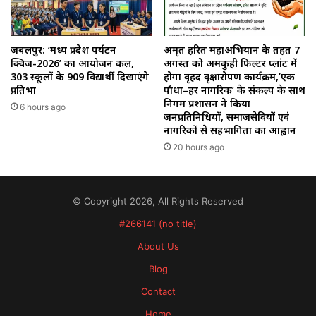
जबलपुर: ‘मध्य प्रदेश पर्यटन
अमृत हरित महाअभियान के तहत 7
क्विज-2026’ का आयोजन कल,
अगस्त को अमकुही फिल्टर प्लांट में
303 स्कूलों के 909 विद्यार्थी दिखाएंगे
होगा वृहद वृक्षारोपण कार्यक्रम,’एक
प्रतिभा
पौधा–हर नागरिक’ के संकल्प के साथ
निगम प्रशासन ने किया
6 hours ago
जनप्रतिनिधियों, समाजसेवियों एवं
नागरिकों से सहभागिता का आह्वान
20 hours ago
© Copyright 2026, All Rights Reserved
#266141 (no title)
About Us
Blog
Contact
Home