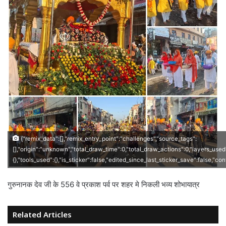
{"remix_data":[],"remix_entry_point":"challenges","source_tags":
[],"origin":"unknown","total_draw_time":0,"total_draw_actions":0,"layers_used
{},"tools_used":{},"is_sticker":false,"edited_since_last_sticker_save":false,"co
गुरुनानक देव जी के 556 वे प्रकाश पर्व पर शहर मे निकली भव्य शोभायात्र
Related Articles