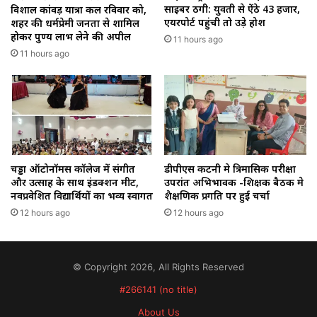
साइबर ठगी: युवती से ऐंठे ₹43 हजार,
विशाल कांवड़ यात्रा कल रविवार को,
एयरपोर्ट पहुंची तो उड़े होश
शहर की धर्मप्रेमी जनता से शामिल
होकर पुण्य लाभ लेने की अपील
11 hours ago
11 hours ago
चड्डा ऑटोनॉमस कॉलेज में संगीत
डीपीएस कटनी मे त्रिमासिक परीक्षा
और उत्साह के साथ इंडक्शन मीट,
उपरांत अभिभावक -शिक्षक बैठक मे
नवप्रवेशित विद्यार्थियों का भव्य स्वागत
शैक्षणिक प्रगति पर हुई चर्चा
12 hours ago
12 hours ago
© Copyright 2026, All Rights Reserved
#266141 (no title)
About Us