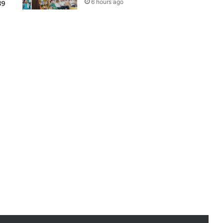
6 hours ago
39