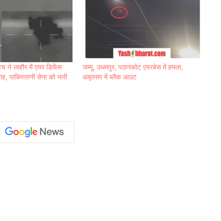
 ने लाहौर में एयर डि‍फेंस
जम्मू, उधमपुर, पठानकोट एयरबेस में हमला,
ाह, पाकि‍स्‍तानी सेना को भारी
अमृतसर में ब्लैक आउट