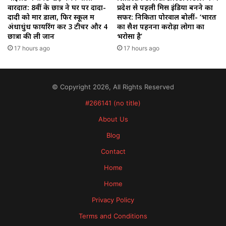
वारदात: 8वीं के छात्र ने घर पर दादा-
प्रदेश से पहली मिस इंडिया बनने का
दादी को मार डाला, फिर स्कूल में
सफर: निकिता पोरवाल बोलीं- ‘भारत
अंधाधुंध फायरिंग कर 3 टीचर और 4
का सैश पहनना करोड़ों लोगों का
छात्रों की ली जान
भरोसा है’
17 hours ago
17 hours ago
© Copyright 2026, All Rights Reserved
#266141 (no title)
About Us
Blog
Contact
Home
Home
Privacy Policy
Terms and Conditions