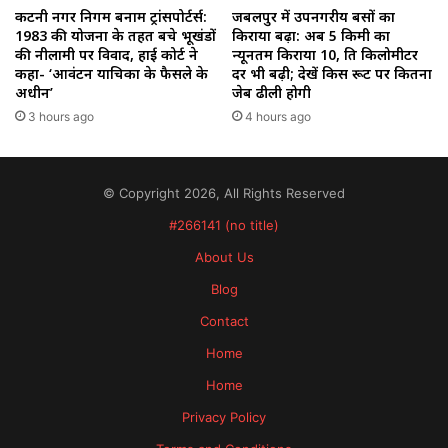
कटनी नगर निगम बनाम ट्रांसपोर्टर्स:
जबलपुर में उपनगरीय बसों का
1983 की योजना के तहत बचे भूखंडों
किराया बढ़ा: अब 5 किमी का
की नीलामी पर विवाद, हाई कोर्ट ने
न्यूनतम किराया ₹10, प्रति किलोमीटर
कहा- ‘आवंटन याचिका के फैसले के
दर भी बढ़ी; देखें किस रूट पर कितना
अधीन’
जेब ढीली होगी
3 hours ago
4 hours ago
© Copyright 2026, All Rights Reserved
#266141 (no title)
About Us
Blog
Contact
Home
Home
Privacy Policy