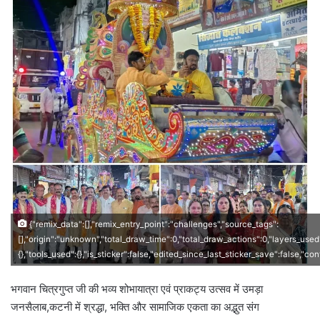
{"remix_data":[],"remix_entry_point":"challenges","source_tags":
[],"origin":"unknown","total_draw_time":0,"total_draw_actions":0,"layers_used
{},"tools_used":{},"is_sticker":false,"edited_since_last_sticker_save":false,"co
भगवान चित्रगुप्त जी की भव्य शोभायात्रा एवं प्राकट्य उत्सव में उमड़ा
जनसैलाब,कटनी में श्रद्धा, भक्ति और सामाजिक एकता का अद्भुत संग