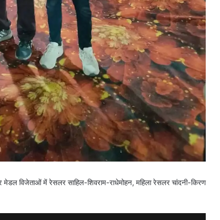
िल्वर मेडल विजेताओं में रेसलर साहिल-शिवराम-राधेमोहन, महिला रेसलर चांदनी-किरण