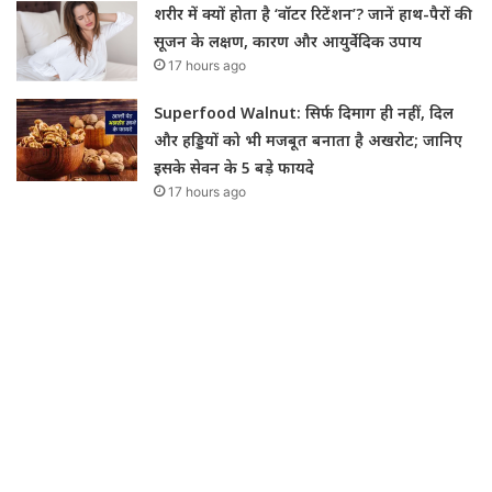
शरीर में क्यों होता है ‘वॉटर रिटेंशन’? जानें हाथ-पैरों की
सूजन के लक्षण, कारण और आयुर्वेदिक उपाय
17 hours ago
Superfood Walnut: सिर्फ दिमाग ही नहीं, दिल
और हड्डियों को भी मजबूत बनाता है अखरोट; जानिए
इसके सेवन के 5 बड़े फायदे
17 hours ago