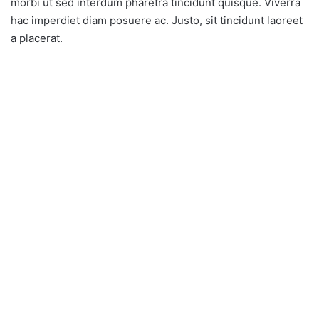
morbi ut sed interdum pharetra tincidunt quisque. Viverra
hac imperdiet diam posuere ac. Justo, sit tincidunt laoreet
a placerat.