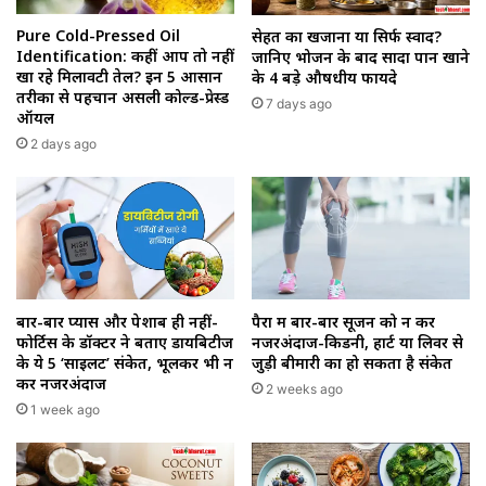
Pure Cold-Pressed Oil
सेहत का खजाना या सिर्फ स्वाद?
Identification: कहीं आप तो नहीं
जानिए भोजन के बाद सादा पान खाने
खा रहे मिलावटी तेल? इन 5 आसान
के 4 बड़े औषधीय फायदे
तरीकों से पहचानें असली कोल्ड-प्रेस्ड
7 days ago
ऑयल
2 days ago
बार-बार प्यास और पेशाब ही नहीं-
पैरों में बार-बार सूजन को न करें
फोर्टिस के डॉक्टर ने बताए डायबिटीज
नजरअंदाज-किडनी, हार्ट या लिवर से
के ये 5 ‘साइलेंट’ संकेत, भूलकर भी न
जुड़ी बीमारी का हो सकता है संकेत
करें नजरअंदाज
2 weeks ago
1 week ago