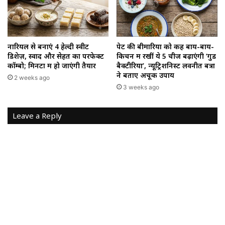
नारियल से बनाएं 4 हेल्दी स्वीट
पेट की बीमारियों को कहें बाय-बाय-
डिशेज़, स्वाद और सेहत का परफेक्ट
किचन में रखीं ये 5 चीजें बढ़ाएंगी ‘गुड
कॉम्बो; मिनटों में हो जाएंगी तैयार
बैक्टीरिया’, न्यूट्रिशनिस्ट लवनीत बत्रा
ने बताए अचूक उपाय
2 weeks ago
3 weeks ago
Leave a Reply