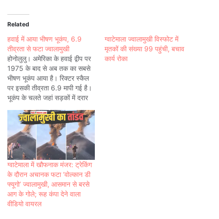
Related
हवाई में आया भीषण भूकंप, 6.9
ग्वाटेमाला ज्वालामुखी विस्फोट में
तीव्रता से फटा ज्वालामुखी
मृतकों की संख्या 99 पहुंची, बचाव
होनोलुलु। अमेरिका के हवाई द्वीप पर
कार्य रोका
1975 के बाद से अब तक का सबसे
भीषण भूकंप आया है। रिक्टर स्कैल
पर इसकी तीव्रता 6.9 मापी गई है।
भूकंप के चलते जहां सड़कों में दरार
आ गई वहीं हजारों लोग बेघर हो गए।
दुनिया के सबसे सक्रिय ज्वालामुखी में
से एक…
ग्वाटेमाला में खौफनाक मंजर: ट्रेकिंग
के दौरान अचानक फटा ‘वोल्कान डी
फ्यूगो’ ज्वालामुखी, आसमान से बरसे
आग के गोले; रूह कंपा देने वाला
वीडियो वायरल