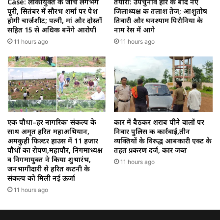
Case: लोकायुक्त की जांच लगभग
तैयारी: उपचुनाव हार के बाद नए
पूरी, सितंबर में सौरभ शर्मा पर पेश
जिलाध्यक्ष की तलाश तेज; आशुतोष
होगी चार्जशीट; पत्नी, मां और दोस्तों
तिवारी और घनश्याम पिरौनिया के
सहित 15 से अधिक बनेंगे आरोपी
नाम रेस में आगे
11 hours ago
11 hours ago
एक पौधा–हर नागरिक’ संकल्प के
कार में बैठकर शराब पीने वालों पर
साथ अमृत हरित महाअभियान,
निवार पुलिस की कार्रवाई,तीन
अमकुही फिल्टर हाउस में 11 हजार
व्यक्तियों के विरुद्ध आबकारी एक्ट के
पौधों का रोपण,महापौर, निगमाध्यक्ष
तहत प्रकरण दर्ज, कार जब्त
व निगमायुक्त ने किया शुभारंभ,
11 hours ago
जनभागीदारी से हरित कटनी के
संकल्प को मिली नई ऊर्जा
11 hours ago