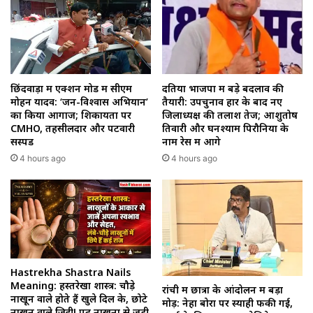
छिंदवाड़ा में एक्शन मोड में सीएम
दतिया भाजपा में बड़े बदलाव की
मोहन यादव: ‘जन-विश्वास अभियान’
तैयारी: उपचुनाव हार के बाद नए
का किया आगाज; शिकायतों पर
जिलाध्यक्ष की तलाश तेज; आशुतोष
CMHO, तहसीलदार और पटवारी
तिवारी और घनश्याम पिरौनिया के
सस्पेंड
नाम रेस में आगे
4 hours ago
4 hours ago
Hastrekha Shastra Nails
Meaning: हस्तरेखा शास्त्र: चौड़े
रांची में छात्रों के आंदोलन में बड़ा
नाखून वाले होते हैं खुले दिल के, छोटे
मोड़: नेहा बोरा पर स्याही फेंकी गई,
नाखून वाले जिद्दी! पढ़ें नाखूनों से जुड़ी