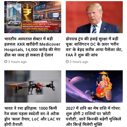
डोनाल्ड ट्रंप की हवाई सुरक्षा में बड़ी
भारतीय अस्पताल सेक्टर में बड़ी
चूक: वाशिंगटन DC के ऊपर ‘मरीन
हलचल: KKR खरीदेगी Medicover
वन’ के बेहद करीब आया पैसेंजर जेट,
Hospitals, ₹14,000 करोड़ की मेगा
FAA ने शुरू की जांच
डील का जल्द हो सकता है ऐलान
3 hours ago
3 hours ago
भारत ने रचा इतिहास: 1000 किमी
2027 में शनि का मेष राशि में गोचर:
रेंज वाला पहला स्वदेशी वन-वे अटैक
शुरू होगी 2 राशियों पर ‘छोटी
ड्रोन ‘काल’ तैयार, LoC और LAC पर
पनौती’, जानें किनकी बढ़ेगी मुश्किलें
होगी तैनाती
और किन्हें मिलेगी मुक्ति