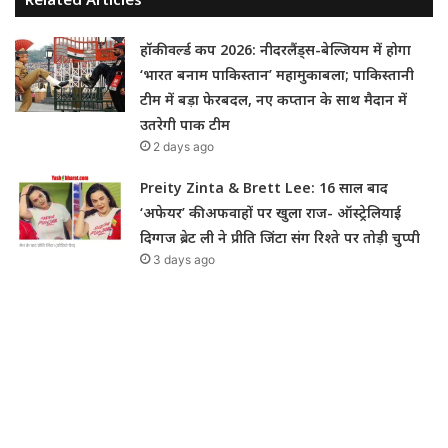
हॉकी वर्ल्ड कप 2026: नीदरलैंड्स-बेल्जियम में होगा
‘भारत बनाम पाकिस्तान’ महामुकाबला; पाकिस्तानी
टीम में बड़ा फेरबदल, नए कप्तान के साथ मैदान में
उतरेगी पाक टीम
2 days ago
Preity Zinta & Brett Lee: 16 साल बाद
‘अफेयर’ की अफवाहों पर खुला राज- ऑस्ट्रेलियाई
दिग्गज ब्रेट ली ने प्रीति जिंटा संग रिश्ते पर तोड़ी चुप्पी
3 days ago