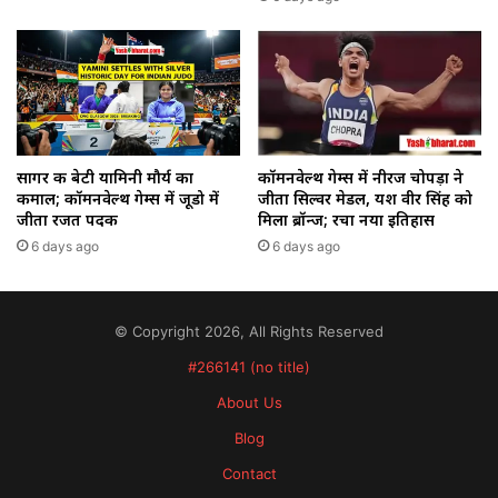
सागर की बेटी यामिनी मौर्य का
कॉमनवेल्थ गेम्स में नीरज चोपड़ा ने
कमाल; कॉमनवेल्थ गेम्स में जूडो में
जीता सिल्वर मेडल, यश वीर सिंह को
जीता रजत पदक
मिला ब्रॉन्ज; रचा नया इतिहास
6 days ago
6 days ago
© Copyright 2026, All Rights Reserved
#266141 (no title)
About Us
Blog
Contact