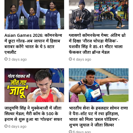
Asian Games 2026: कॉमनवेल्थ
ग्लासगो कॉमनवेल्थ गेम्स: अंतिम थ्रो
में छूटा गोल्ड-अब जापान में हिसाब
में दिखा ‘नीरज चोपड़ा मैजिक’-
बराबर करेंगे भारत के ये 5 स्टार
यशवीर सिंह ने 85.41 मीटर भाला
एथलीट
फेंककर जीता ब्रॉन्ज मेडल
3 days ago
4 days ago
जादूमणि सिंह ने मुक्केबाजी में जीता
भारतीय सेना के हवलदार सोमन राणा
सिल्वर मेडल; मैरी कॉम के ₹500 के
ने पैरा-शॉट पट में रचा इतिहास,
इनाम से शुरू हुआ था ‘गोल्डन’ सफर
भारत को मिला ‘डबल पोडियम’-
शुभम जुयाल ने जीता सिल्वर
6 days ago
6 days ago