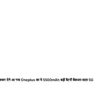
टककर देने आ गया Oneplus का ये 5500mAh बड़ी बैटरी बैकअप वाला 5G