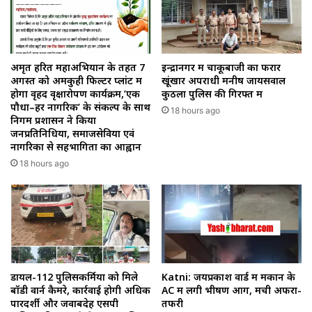
अमृत हरित महाअभियान के तहत 7
इन्द्रानगर में चाकूबाजी का फरार
अगस्त को अमकुही फिल्टर प्लांट में
खूंखार अपराधी मनीष जायसवाल
होगा वृहद वृक्षारोपण कार्यक्रम,’एक
कुठला पुलिस की गिरफ्त में
पौधा–हर नागरिक’ के संकल्प के साथ
18 hours ago
निगम प्रशासन ने किया
जनप्रतिनिधियों, समाजसेवियों एवं
नागरिकों से सहभागिता का आह्वान
18 hours ago
डायल-112 पुलिसकर्मियों को मिले
Katni: जयप्रकाश वार्ड में मकान के
बॉडी वार्न कैमरे, कार्रवाई होगी अधिक
AC में लगी भीषण आग, मची अफरा-
पारदर्शी और जवाबदेह एसपी
तफरी