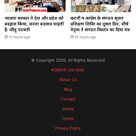
भाजपा सरकार ने देश और प्रदेश को
कटनी में कांग्रेस के संगठन सृजन
बदहाल किया, जनता बदलाव चाहती
प्रशिक्षण शिविर का दूसरा दिन, शीर्ष
है: जीतू पटवारी
नेतृत्व ने संगठन विस्तार का दिया मंत्र
10 hours ago
10 hours ago
© Copyright 2026, All Rights Reserved
#266141 (no title)
About Us
Blog
Contact
Home
Home
Privacy Policy