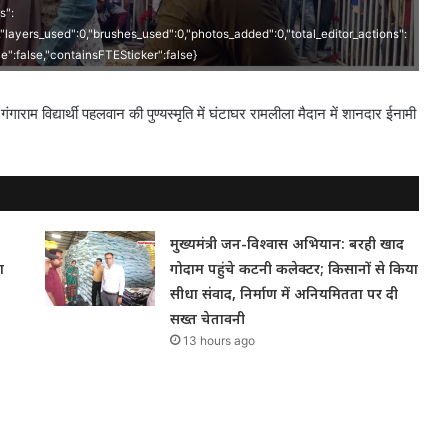
s":
0,"layers_used":0,"brushes_used":0,"photos_added":0,"total_editor_actions":
ave":false,"containsFTESticker":false}
,गंगाराम विद्यार्थी पहलवान की पुण्यस्मृति में घंटाघर रामलीला मैदान में शानदार ईनामी
मुख्यमंत्री जन-विश्वास अभियान: बरही खाद
ा
गोदाम पहुंचे कटनी कलेक्टर; किसानों से किया
सीधा संवाद, निर्माण में अनियमितता पर दी
सख्त चेतावनी
13 hours ago