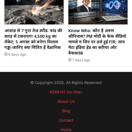
आवाज़ से 7 गुना तेज़ स्पीड: चांद की
Know Who: कौन हैं अरुण
सतह से टकराएगा 4,500 kg का
श्रीनिवास? PM मोदी के फेक वीडियो
रॉकेट; 5 अगस्त को बनेगा विशाल
मामले में जिन पर दर्ज हुई FIR; जानें
गड्ढा-जानिए क्यों चिंतित हैं वैज्ञानिक
मेटा इंडिया हेड का करियर और
बैकग्राउंड
6 days ago
7 days ago
© Copyright 2026, All Rights Reserved
#266141 (no title)
About Us
Blog
Contact
Home