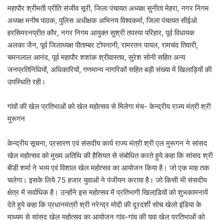
महापौर श्रीमती प्रीति संजीव सूरी, जिला पंचायत अध्यक्ष सुनीता मेहरा, नगर निगम
अध्यक्ष मनीष पाठक, पुलिस अधीक्षक अभिनय विश्वकर्मा, जिला पंचायत सीईओ
हरसिमरनप्रीत कौर, नगर निगम आयुक्त सुश्री तपस्या परिहार, पूर्व विधायक
अलका जैन, पूर्व जिलाध्यक्ष पीताम्बर टोपनानी, रामरतन पायल, रामचंद तिवारी,
चमनलाल आनंद, पूर्व महापौर शशांक श्रीवास्तव, सुरेश सोनी सहित अन्य
जनप्रतिनिधियों, अधिकारियों, गणमान्य नागरिकों सहित बड़ी संख्या में खिलाड़ियों की
उपस्थिति रही।
गांवों की खेल प्रतिभाओं को खेल महोत्‍सव से मिलेगा मंच- केन्‍द्रीय राज्‍य मंत्री श्री
मुरूगन
केन्‍द्रीय सूचना, प्रसारण एवं संसदीय कार्य राज्‍य मंत्री श्री एल मुरूगन ने सांसद
खेल महोत्‍सव को मुख्‍य अतिथि की हैसियत से संबोधित करते हुये कहा कि सांसद श्री
बीडी शर्मा ने भव्‍य एवं विशाल खेल महोत्‍सव का आयोजन किया है। जो एक माह तक
चलेगा। इसके लिये 75 हजार युवाओं ने पंजीयन कराया है। जो किसी भी संसदीय
क्षेत्र में सर्वाधिक है। उन्‍होंने इस महोत्‍सव में प्रतिभागी खिलाडि़यों को शुभकामनायें
देते हुये कहा कि प्रधानमंत्री श्री नरेन्‍द्र मोदी की दूरदर्शी सोच खेलो इंडिया के
माध्‍यम से सांसद खेल महोत्‍सव का आयोजन गांव-गांव की युवा खेल प्रतिभाओं को