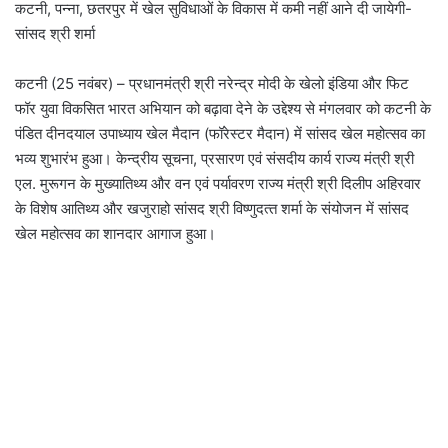
कटनी, पन्‍ना, छतरपुर में खेल सुविधाओं के विकास में कमी नहीं आने दी जायेगी-
सांसद श्री शर्मा
कटनी (25 नवंबर) – प्रधानमंत्री श्री नरेन्‍द्र मोदी के खेलो इंडिया और फिट
फॉर युवा विकसित भारत अभियान को बढ़ावा देने के उद्देश्‍य से मंगलवार को कटनी के
पंडित दीनदयाल उपाध्‍याय खेल मैदान (फॉरेस्‍टर मैदान) में सांसद खेल महोत्‍सव का
भव्‍य शुभारंभ हुआ। केन्‍द्रीय सूचना, प्रसारण एवं संसदीय कार्य राज्‍य मंत्री श्री
एल. मुरूगन के मुख्‍यातिथ्‍य और वन एवं पर्यावरण राज्य मंत्री श्री दिलीप अहिरवार
के विशेष आतिथ्‍य और खजुराहो सांसद श्री विष्‍णुदत्‍त शर्मा के संयोजन में सांसद
खेल महोत्‍सव का शानदार आगाज हुआ।