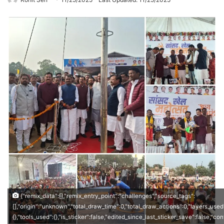
{"remix_data":[],"remix_entry_point":"challenges","source_tags":
[],"origin":"unknown","total_draw_time":0,"total_draw_actions":0,"layers_used
{},"tools_used":{},"is_sticker":false,"edited_since_last_sticker_save":false,"co