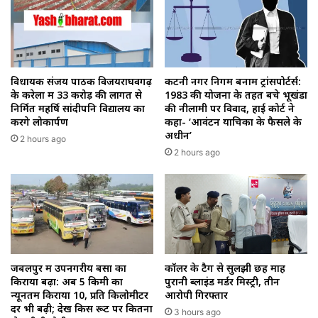
विधायक संजय पाठक विजयराघवगढ़
कटनी नगर निगम बनाम ट्रांसपोर्टर्स:
के करेला में 33 करोड़ की लागत से
1983 की योजना के तहत बचे भूखंडों
निर्मित महर्षि सांदीपनि विद्यालय का
की नीलामी पर विवाद, हाई कोर्ट ने
करेंगे लोकार्पण
कहा- ‘आवंटन याचिका के फैसले के
अधीन’
2 hours ago
2 hours ago
जबलपुर में उपनगरीय बसों का
कॉलर के टैग से सुलझी छह माह
किराया बढ़ा: अब 5 किमी का
पुरानी ब्लाइंड मर्डर मिस्ट्री, तीन
न्यूनतम किराया ₹10, प्रति किलोमीटर
आरोपी गिरफ्तार
दर भी बढ़ी; देखें किस रूट पर कितना
3 hours ago