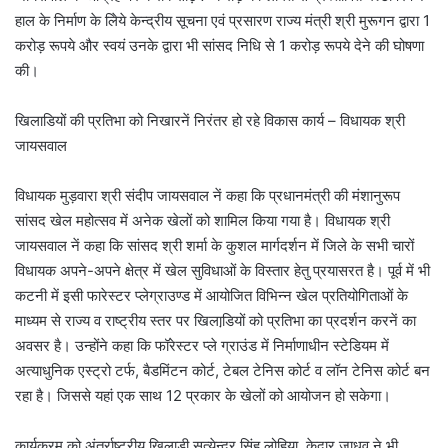
हाल के निर्माण के लिेये केन्‍द्रीय सूचना एवं प्रसारण राज्‍य मंत्री श्री मुरूगन द्वारा 1
करोड़ रूपये और स्‍वयं उनके द्वारा भी सांसद निधि से 1 करोड़ रूपये देने की घोषणा
की।
खिलाडियों की प्रतिभा को निखारनें निरंतर हो रहे विकास कार्य – विधायक श्री
जायसवाल
विधायक मुड़वारा श्री संदीप जायसवाल नें कहा कि प्रधानमंत्री की मंशानुरूप
सांसद खेल महोत्‍सव में अनेक खेलों को शामिल किया गया है। विधायक श्री
जायसवाल नें कहा कि सांसद श्री शर्मा के कुशल मार्गदर्शन में जिले के सभी चारों
विधायक अपने-अपने क्षेत्र में खेल सुविधाओं के विस्तार हेतु प्रयासरत है। पूर्व में भी
कटनी में इसी फारेस्टर प्लेग्राउण्ड में आयोजित विभिन्‍न खेल प्रतियोगिताओं के
माध्यम से राज्‍य व राष्‍ट्रीय स्‍तर पर खिलाडि़यों को प्रतिभा का प्रदर्शन करनें का
अवसर है। उन्‍होंने कहा कि फॉरेस्‍टर प्‍ले ग्राउंड में निर्माणाधीन स्‍टेडियम में
अत्‍याधुनिक एस्‍ट्रो टर्फ, बैडमिंटन कोर्ट, टेबल टेनिस कोर्ट व लॉन टेनिस कोर्ट बन
रहा है। जिससे यहां एक साथ 12 प्रकार के खेलों को आयोजन हो सकेगा।
कार्यक्रम को अंतर्राष्‍ट्रीय खिलाड़ी सत्‍येन्‍द्र सिंह लोहिया, केदार जाधव ने भी