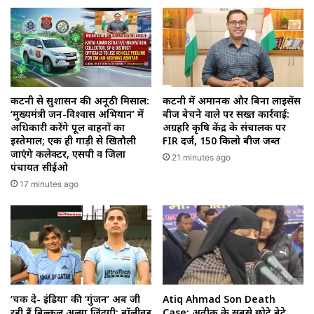
कटनी से सुशासन की अनूठी मिसाल:
कटनी में अमानक और बिना लाइसेंस
‘मुख्यमंत्री जन-विश्वास अभियान’ में
बीज बेचने वाले पर सख्त कार्रवाई:
अधिकारी करेंगे पूल वाहनों का
अग्रहरि कृषि केंद्र के संचालक पर
इस्तेमाल; एक ही गाड़ी से खितौली
FIR दर्ज, 150 किलो बीज जब्त
जाएंगे कलेक्टर, एसपी व जिला
21 minutes ago
पंचायत सीईओ
17 minutes ago
‘चक दे- इंडिया’ की ‘गुंजन’ अब जी
Atiq Ahmad Son Death
रही हैं बिल्कुल अलग जिंदगी: बॉलीवुड
Case: अतीक के सबसे छोटे बेटे