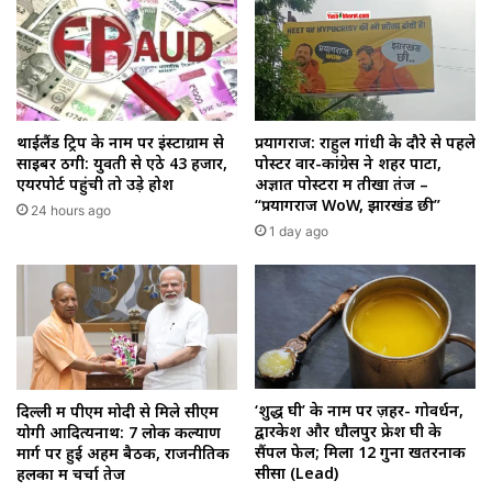
थाईलैंड ट्रिप के नाम पर इंस्टाग्राम से
प्रयागराज: राहुल गांधी के दौरे से पहले
साइबर ठगी: युवती से ऐंठे ₹43 हजार,
पोस्टर वार-कांग्रेस ने शहर पाटा,
एयरपोर्ट पहुंची तो उड़े होश
अज्ञात पोस्टरों में तीखा तंज –
“प्रयागराज WoW, झारखंड छी”
24 hours ago
1 day ago
‘शुद्ध घी’ के नाम पर ज़हर- गोवर्धन,
दिल्ली में पीएम मोदी से मिले सीएम
द्वारकेश और धौलपुर फ्रेश घी के
योगी आदित्यनाथ: 7 लोक कल्याण
सैंपल फेल; मिला 12 गुना खतरनाक
मार्ग पर हुई अहम बैठक, राजनीतिक
सीसा (Lead)
हलकों में चर्चा तेज