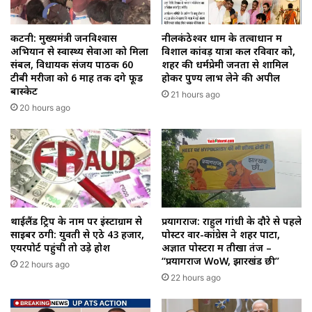
कटनी: मुख्यमंत्री जनविश्वास
नीलकंठेश्वर धाम के तत्वाधान में
अभियान से स्वास्थ्य सेवाओं को मिला
विशाल कांवड़ यात्रा कल रविवार को,
संबल, विधायक संजय पाठक 60
शहर की धर्मप्रेमी जनता से शामिल
टीबी मरीजों को 6 माह तक देंगे फूड
होकर पुण्य लाभ लेने की अपील
बास्केट
21 hours ago
20 hours ago
थाईलैंड ट्रिप के नाम पर इंस्टाग्राम से
प्रयागराज: राहुल गांधी के दौरे से पहले
साइबर ठगी: युवती से ऐंठे ₹43 हजार,
पोस्टर वार-कांग्रेस ने शहर पाटा,
एयरपोर्ट पहुंची तो उड़े होश
अज्ञात पोस्टरों में तीखा तंज –
“प्रयागराज WoW, झारखंड छी”
22 hours ago
22 hours ago