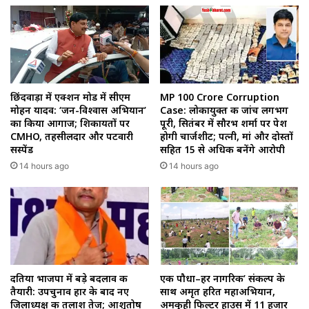
छिंदवाड़ा में एक्शन मोड में सीएम
MP 100 Crore Corruption
मोहन यादव: ‘जन-विश्वास अभियान’
Case: लोकायुक्त की जांच लगभग
का किया आगाज; शिकायतों पर
पूरी, सितंबर में सौरभ शर्मा पर पेश
CMHO, तहसीलदार और पटवारी
होगी चार्जशीट; पत्नी, मां और दोस्तों
सस्पेंड
सहित 15 से अधिक बनेंगे आरोपी
14 hours ago
14 hours ago
दतिया भाजपा में बड़े बदलाव की
एक पौधा–हर नागरिक’ संकल्प के
तैयारी: उपचुनाव हार के बाद नए
साथ अमृत हरित महाअभियान,
जिलाध्यक्ष की तलाश तेज; आशुतोष
अमकुही फिल्टर हाउस में 11 हजार