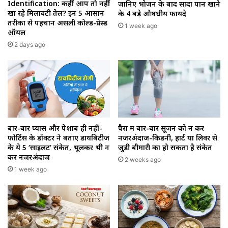
Identification: कहीं आप तो नहीं
जानिए भोजन के बाद सादा पान खाने
खा रहे मिलावटी तेल? इन 5 आसान
के 4 बड़े औषधीय फायदे
तरीकों से पहचानें असली कोल्ड-प्रेस्ड
1 week ago
ऑयल
2 days ago
बार-बार प्यास और पेशाब ही नहीं-
पैरों में बार-बार सूजन को न करें
फोर्टिस के डॉक्टर ने बताए डायबिटीज
नजरअंदाज-किडनी, हार्ट या लिवर से
के ये 5 ‘साइलेंट’ संकेत, भूलकर भी न
जुड़ी बीमारी का हो सकता है संकेत
करें नजरअंदाज
2 weeks ago
1 week ago