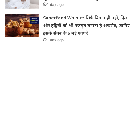
1 day ago
Superfood Walnut: सिर्फ दिमाग ही नहीं, दिल
और हड्डियों को भी मजबूत बनाता है अखरोट; जानिए
इसके सेवन के 5 बड़े फायदे
1 day ago