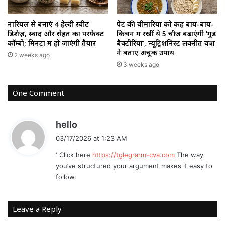
नारियल से बनाएं 4 हेल्दी स्वीट
पेट की बीमारियों को कहें बाय-बाय-
डिशेज़, स्वाद और सेहत का परफेक्ट
किचन में रखीं ये 5 चीजें बढ़ाएंगी ‘गुड
कॉम्बो; मिनटों में हो जाएंगी तैयार
बैक्टीरिया’, न्यूट्रिशनिस्ट लवनीत बत्रा
ने बताए अचूक उपाय
2 weeks ago
3 weeks ago
One Comment
s
hello
a
03/17/2026 at 1:23 AM
y
‘ Click here
https://tglegrarm-cva.com
The way
s
you’ve structured your argument makes it easy to
:
follow.
Leave a Reply