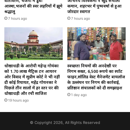
वातावरण, भजनों में डूबी
अभिनय विश्वकर्मा ने खुद संभाली
आस्था,भजनों की स्वर लहरियों में झूमे
कमान, शहरभर में पुष्पवर्षा से हुआ
श्रद्धालु
जोरदार स्वागत
7 hours ago
7 hours ago
धोखाधड़ी के आरोपी महेन्द्र गोयंका
स्वच्छता नियमों की अनदेखी पर
को 1.70 लाख मैट्रिक टन आयरन
निगम सख्त, 6,500 रूपये का स्पॉट
ओर विवाद में सुप्रीम कोर्ट ने भी नहीं
फाइन,सॉलिड वेस्ट मैनेजमेंट बायलॉज
दी कोई रियायत, महेंद्र गोयनका ने
के उल्लंघन पर निगम की कार्रवाई,
पिछले तीन सालों में हर स्तर पर की
प्रतिष्ठान संचालकों को दी समझाइश
धोखाधड़ी और रची साजिश
1 day ago
19 hours ago
© Copyright 2026, All Rights Reserved