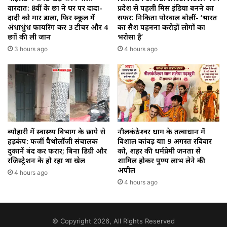
वारदात: 8वीं के छात्र ने घर पर दादा-
प्रदेश से पहली मिस इंडिया बनने का
दादी को मार डाला, फिर स्कूल में
सफर: निकिता पोरवाल बोलीं- ‘भारत
अंधाधुंध फायरिंग कर 3 टीचर और 4
का सैश पहनना करोड़ों लोगों का
छात्रों की ली जान
भरोसा है’
3 hours ago
4 hours ago
ब्यौहारी में स्वास्थ्य विभाग के छापे से
नीलकंठेश्वर धाम के तत्वाधान में
हड़कंप: फर्जी पैथोलॉजी संचालक
विशाल कांवड़ यात्रा 9 अगस्त रविवार
दुकानें बंद कर फरार; बिना डिग्री और
को, शहर की धर्मप्रेमी जनता से
रजिस्ट्रेशन के हो रहा था खेल
शामिल होकर पुण्य लाभ लेने की
अपील
4 hours ago
4 hours ago
© Copyright 2026, All Rights Reserved