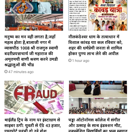
मनुष्य का मन वही लगता है,जहाँ
नीलकंठेश्वर धाम के तत्वाधान में
महत्व होता है,बालाजी नगर में
विशाल कांवड़ यात्रा कल रविवार को,
व्यासपीठ 1008 श्री राजगुरु स्वामी
शहर की धर्मप्रेमी जनता से शामिल
बदरीप्रपन्नाचार्य जी महाराज की
होकर पुण्य लाभ लेने की अपील
अमृतमयी वाणी श्रवण करने उमडी
1 hour ago
श्रद्धालुओं की भीड
47 minutes ago
थाईलैंड ट्रिप के नाम पर इंस्टाग्राम से
चड्डा ऑटोनॉमस कॉलेज में संगीत
साइबर ठगी: युवती से ऐंठे ₹43 हजार,
और उत्साह के साथ इंडक्शन मीट,
एयरपोर्ट पहुंची तो उड़े होश
नवप्रवेशित विद्यार्थियों का भव्य स्वागत