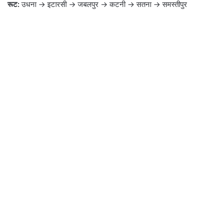
रूट:
उधना → इटारसी → जबलपुर → कटनी → सतना → समस्तीपुर