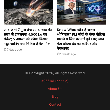
आवाज़ से 7 गुना तेज़ स्पीड: चांद की
Know Who: कौन हैं अरुण
सतह से टकराएगा 4,500 kg का
श्रीनिवास? PM मोदी के फेक वीडियो
रॉकेट; 5 अगस्त को बनेगा विशाल
मामले में जिन पर दर्ज हुई FIR; जानें
गड्ढा-जानिए क्यों चिंतित हैं वैज्ञानिक
मेटा इंडिया हेड का करियर और
बैकग्राउंड
7 days ago
1 week ago
© Copyright 2026, All Rights Reserved
#266141 (no title)
About Us
Blog
Contact