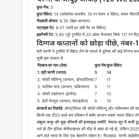
कुल मैच:
5
कुल विकेट:
14 (सर्वश्रेष्ठ प्रदर्शन: 19 रन देकर 4 विकेट, बनाम नीदरलै
गेंदबाजी औसत:
8.35 (बेहद शानदार)
स्ट्राइक रेट:
8.57 (यानी हर 9वीं गेंद पर विकेट)
इकॉनमी रेट:
5.85 (पूरे टूर्नामेंट में 20 ओवर फेंककर सिर्फ 117 रन दिए
दिग्गज कप्तानों को छोड़ा पीछे, नंबर
श्री चरणी ने टूर्नामेंट में विकेट लेने के मामले में दुनिया की कई दिग्गज क
सूची इस प्रकार है:
गेंदबाज का नाम (देश)
कुल मैच
कुल विकेट
1. श्री चरणी (भारत)
5
14
2. सोफी मॉलिन्यू (कप्तान, ऑस्ट्रेलिया)
7
11
3. फातिमा सना (कप्तान, पाकिस्तान)
5
11
4. सोफी एक्लेस्टन (इंग्लैंड)
7
10
5. हेली मैथ्यूज (कप्तान, वेस्टइंडीज)
6
10
कप्तानों का रिकॉर्ड:
ऑस्ट्रेलिया की सोफी मॉलिन्यू और पाकिस्तान की फात
किसी एक टी20 वर्ल्ड कप एडिशन में बतौर कप्तान सबसे ज्यादा विकेट लेने
अंशुला कपूर की चूड़ा सेरेमनी की इनसाइड तस्वीरें: पेस्टल सूट में सजी
भले ही टीम इंडिया सेमीफाइनल की दौड़ से बाहर हो गई हो, लेकिन 2025 
आने वाले समय के लिए एक बेहतरीन संकेत है। फिलहाल, चरणी आईसीसी टी20