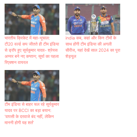
भारतीय क्रिकेट में महा-भूचाल:
india कब, कहां और किन टीमों के
टी20 वर्ल्ड कप जीतते ही टीम इंडिया
साथ होंगी टीम इंडिया की अगली
से ड्रॉप हुए सूर्यकुमार यादव- श्रेयस
सीरीज, यहां देखें साल 2024 का पूरा
अय्यर बने नए कप्तान; सूर्या का पहला
शेड्यूल
रिएक्शन वायरल
टीम इंडिया से बाहर चल रहे सूर्यकुमार
यादव पर BCCI का बड़ा बयान:
‘वापसी के दरवाजे बंद नहीं, लेकिन
माननी होगी यह शर्त’