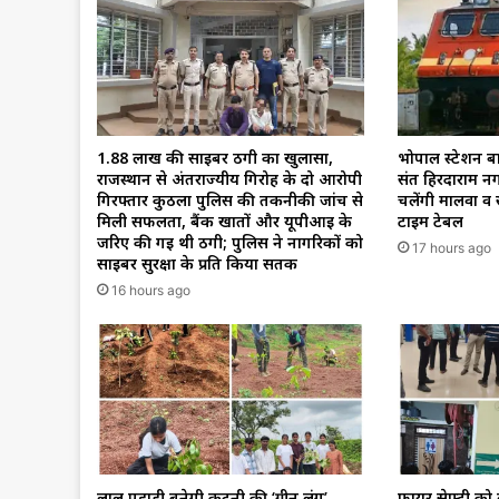
1.88 लाख की साइबर ठगी का खुलासा,
भोपाल स्टेशन बायप
राजस्थान से अंतर्राज्यीय गिरोह के दो आरोपी
संत हिरदाराम नग
गिरफ्तार कुठला पुलिस की तकनीकी जांच से
चलेंगी मालवा व स
मिली सफलता, बैंक खातों और यूपीआई के
टाइम टेबल
जरिए की गई थी ठगी; पुलिस ने नागरिकों को
17 hours ago
साइबर सुरक्षा के प्रति किया सतर्क
16 hours ago
लाल पहाड़ी बनेगी कटनी की ‘ग्रीन लंग’,
फायर सेफ्टी को