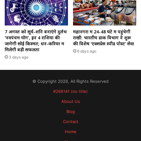
7 अगस्त को सूर्य-शनि बनाएंगे दुर्लभ
महानगरों में 24-48 घंटे में पहुंचेगी
‘नवपंचम योग’, इन 4 राशियों की
राखी: भारतीय डाक विभाग ने शुरू
जागेगी सोई किस्मत; धन-करियर में
की विशेष ‘एक्सप्रेस स्पीड पोस्ट’ सेवा
मिलेगी बड़ी सफलता
6 days ago
3 days ago
© Copyright 2026, All Rights Reserved
#266141 (no title)
About Us
Blog
Contact
Home