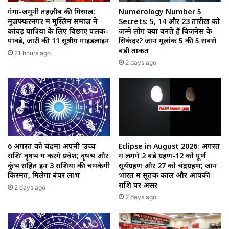
गंगा-जमुनी तहज़ीब की मिसाल:
Numerology Number 5
मुजफ्फरनगर में मुस्लिम समाज ने
Secrets: 5, 14 और 23 तारीख को
कांवड़ यात्रियों के लिए बिछाए पलक-
जन्मे लोग क्यों बनते हैं बिजनेस के
पावड़े, जारी की 11 सूत्रीय गाइडलाइन
सिकंदर? जानें मूलांक 5 की 5 सबसे
बड़ी ताकतें
21 hours ago
2 days ago
6 अगस्त को चंद्रमा अपनी ‘उच्च
Eclipse in August 2026: अगस्त
राशि’ वृषभ में करेंगे प्रवेश; वृषभ और
में लगेंगे 2 बड़े ग्रहण-12 को पूर्ण
कुंभ सहित इन 3 राशियों की चमकेगी
सूर्यग्रहण और 27 को चंद्रग्रहण; जानें
किस्मत, मिलेगा बंपर लाभ
भारत में सूतक काल और आपकी
राशि पर असर
2 days ago
2 days ago