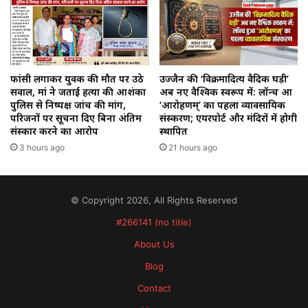
फांसी लगाकर युवक की मौत पर उठे
उज्जैन की ‘विक्रमादित्य वैदिक घड़ी’
सवाल, मां ने जताई हत्या की आशंका
अब नए वैश्विक स्वरूप में: लॉन्च हुआ
पुलिस से निष्पक्ष जांच की मांग,
‘आरोहणम्’ का पहला व्यावसायिक
परिजनों पर सूचना दिए बिना अंतिम
संस्करण; एयरपोर्ट और मंदिरों में होगी
संस्कार करने का आरोप
स्थापित
3 hours ago
21 hours ago
© Copyright 2026, All Rights Reserved
#266141 (no title)
About Us
Blog
Contact