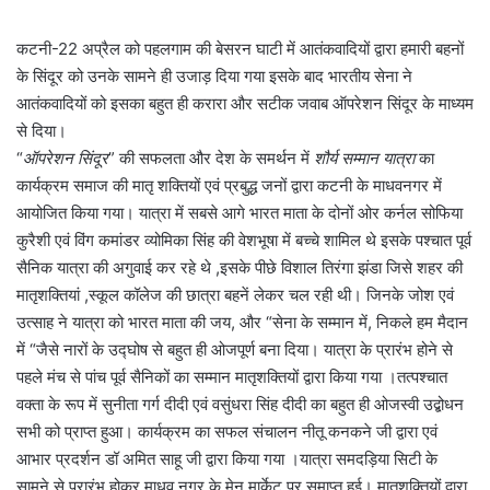
कटनी-22 अप्रैल को पहलगाम की बेसरन घाटी में आतंकवादियों द्वारा हमारी बहनों
के सिंदूर को उनके सामने ही उजाड़ दिया गया इसके बाद भारतीय सेना ने
आतंकवादियों को इसका बहुत ही करारा और सटीक जवाब ऑपरेशन सिंदूर के माध्यम
से दिया।
“
ऑपरेशन सिंदूर
” की सफलता और देश के समर्थन में
शौर्य सम्मान यात्रा
का
कार्यक्रम समाज की मातृ शक्तियों एवं प्रबुद्ध जनों द्वारा कटनी के माधवनगर में
आयोजित किया गया। यात्रा में सबसे आगे भारत माता के दोनों ओर कर्नल सोफिया
कुरैशी एवं विंग कमांडर व्योमिका सिंह की वेशभूषा में बच्चे शामिल थे इसके पश्चात पूर्व
सैनिक यात्रा की अगुवाई कर रहे थे ,इसके पीछे विशाल तिरंगा झंडा जिसे शहर की
मातृशक्तियां ,स्कूल कॉलेज की छात्रा बहनें लेकर चल रही थी। जिनके जोश एवं
उत्साह ने यात्रा को भारत माता की जय, और “सेना के सम्मान में, निकले हम मैदान
में “जैसे नारों के उद्घोष से बहुत ही ओजपूर्ण बना दिया। यात्रा के प्रारंभ होने से
पहले मंच से पांच पूर्व सैनिकों का सम्मान मातृशक्तियों द्वारा किया गया ।तत्पश्चात
वक्ता के रूप में सुनीता गर्ग दीदी एवं वसुंधरा सिंह दीदी का बहुत ही ओजस्वी उद्बोधन
सभी को प्राप्त हुआ। कार्यक्रम का सफल संचालन नीतू कनकने जी द्वारा एवं
आभार प्रदर्शन डॉ अमित साहू जी द्वारा किया गया ।यात्रा समदड़िया सिटी के
सामने से प्रारंभ होकर माधव नगर के मेन मार्केट पर समाप्त हुई। मातृशक्तियों द्वारा