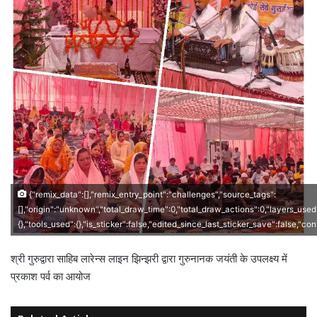
{"remix_data":[],"remix_entry_point":"challenges","source_tags":
[],"origin":"unknown","total_draw_time":0,"total_draw_actions":0,"layers_used
{},"tools_used":{},"is_sticker":false,"edited_since_last_sticker_save":false,"co
श्री गुरुद्वारा साहिब लारेन्स लाइन झिन्झरी द्वारा गुरुनानक जयंती के उपलक्ष्य में
प्रकाश पर्व का आयोज