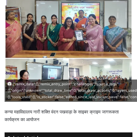
{"remix_data":[],"remix_entry_point":"challenges","source_tags":
[],"origin":"unknown","total_draw_time":0,"total_draw_actions":0,"layers_used
{},"tools_used":{},"is_sticker":false,"edited_since_last_sticker_save":false,"co
कन्या महाविद्यालय नारी शक्ति वंदन पखवाड़ा के साइबर क्राइम जागरूकता
कार्यक्रम का आयोजन