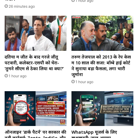
1 hour ago
26 minutes ago
दतिया में जीत के बाद गरजे जीतू
तरुण तेजपाल को 2013 के रेप केस
पटवारी, कलेक्टर-एसपी को घेरा-
में 10 साल की सजा: बॉम्बे हाई कोर्ट
‘तुमने सीएम से ठेका लिया था क्या?’
ने सुनाया बड़ा फैसला, लगा भारी
जुर्माना
1 hour ago
1 hour ago
ऑनलाइन ‘डार्क पैटर्न’ पर सरकार की
WhatsApp यूजर्स के लिए
बड़ी कार्रवाई: Zepto, IndiGo और
खुशखबरी: जल्द आएगा