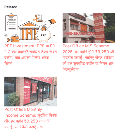
Related
PPF Investment: PPF या FD
Post Office MIS Scheme
में से क्‍या बेहतर? समर्थित टैक्‍स सेव‍िंग
2026: हर महीने होगी ₹9,250 की
स्‍कीम, यहां आपको मि‍लेगा अच्‍छा
गारंटीड कमाई- जानिए पोस्ट ऑफिस
र‍िटर्न
की इस सुपरहिट स्कीम के नियम और
कैलकुलेशन
Post Office Monthly
Income Scheme: सुरक्षित निवेश
और हर महीने ₹9,250 तक की
कमाई, जानें कैसे उठाएं लाभ