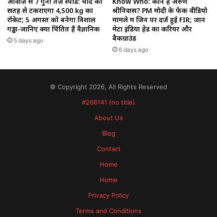
आवाज़ से 7 गुना तेज़ स्पीड: चांद की
Know Who: कौन हैं अरुण
सतह से टकराएगा 4,500 kg का
श्रीनिवास? PM मोदी के फेक वीडियो
रॉकेट; 5 अगस्त को बनेगा विशाल
मामले में जिन पर दर्ज हुई FIR; जानें
गड्ढा-जानिए क्यों चिंतित हैं वैज्ञानिक
मेटा इंडिया हेड का करियर और
बैकग्राउंड
5 days ago
6 days ago
© Copyright 2026, All Rights Reserved
#266141 (no title)
About Us
Blog
Contact
Home
Home
Privacy Policy
Terms and Conditions