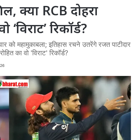
ल, क्या RCB दोहरा
 ‘विराट’ रिकॉर्ड?
र को महामुकाबला; इतिहास रचने उतरेंगे रजत पाटीदार
हित का वो 'विराट' रिकॉर्ड?
026