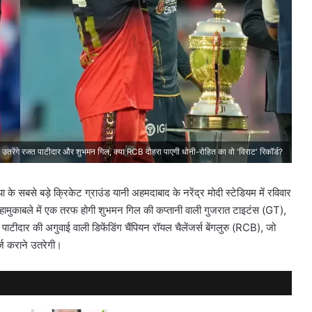
रेंगे रजत पाटीदार और शुभमन गिल, क्या RCB दोहरा पाएगी धोनी-रोहित का वो 'विराट' रिकॉर्ड?
 के सबसे बड़े क्रिकेट ग्राउंड यानी अहमदाबाद के नरेंद्र मोदी स्टेडियम में रविवार
मुकाबले में एक तरफ होगी शुभमन गिल की कप्तानी वाली गुजरात टाइटंस (GT),
टीदार की अगुवाई वाली डिफेंडिंग चैंपियन रॉयल चैलेंजर्स बेंगलुरु (RCB), जो
्ज कराने उतरेगी।